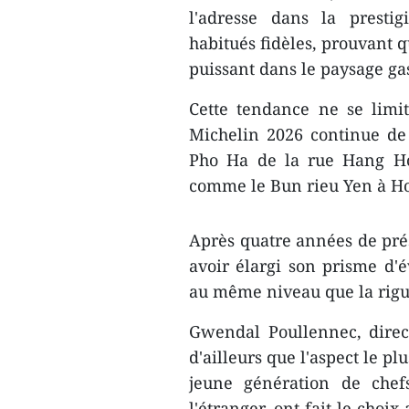
l'adresse dans la presti
habitués fidèles, prouvant 
puissant dans le paysage g
Cette tendance ne se limi
Michelin 2026 continue de d
Pho Ha de la rue Hang H
comme le Bun rieu Yen à Ho
​Après quatre années de pré
avoir élargi son prisme d'é
au même niveau que la rigue
​Gwendal Poullennec, direc
d'ailleurs que l'aspect le p
jeune génération de chef
l'étranger, ont fait le cho