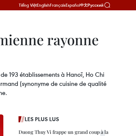
Tiếng Việt
English
Français
Español
Русский
中文
namienne rayonne
 de 193 établissements à Hanoï, Ho Chi
ourmand (synonyme de cuisine de qualité
ne.
LES PLUS LUS
Duong Thuy Vi frappe un grand coup à la