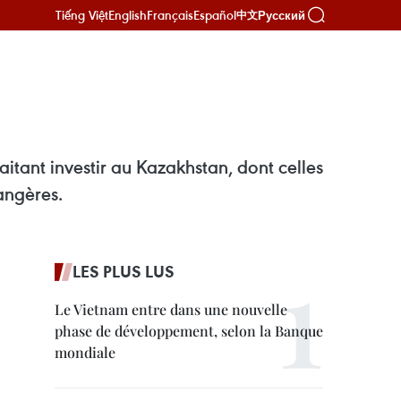
Tiếng Việt
English
Français
Español
Русский
中文
tant investir au Kazakhstan, dont celles
angères.
LES PLUS LUS
Le Vietnam entre dans une nouvelle
phase de développement, selon la Banque
mondiale