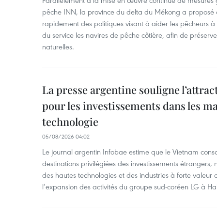
Parallèlement à la mise en œuvre continue de mesures gl
pêche INN, la province du delta du Mékong a proposé
rapidement des politiques visant à aider les pêcheurs à c
du service les navires de pêche côtière, afin de préserve
naturelles.
La presse argentine souligne l’attrac
pour les investissements dans les m
technologie
05/08/2026 04:02
Le journal argentin Infobae estime que le Vietnam conso
destinations privilégiées des investissements étrangers
des hautes technologies et des industries à forte valeur 
l’expansion des activités du groupe sud-coréen LG à Ha