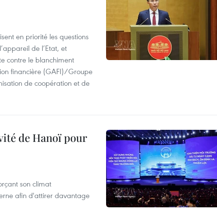
ent en priorité les questions
’appareil de l’Etat, et
te contre le blanchiment
ion financière (GAFI)/Groupe
isation de coopération et de
ivité de Hanoï pour
rçant son climat
rne afin d'attirer davantage