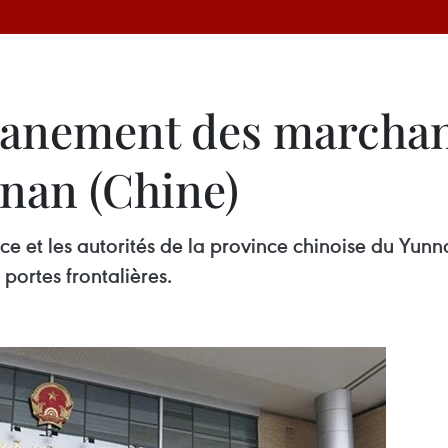
ouanement des marchan
nnan (Chine)
e et les autorités de la province chinoise du Yunn
ortes frontalières.