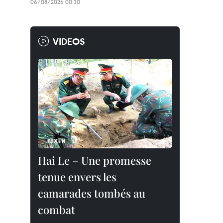
06/08/2026 00:30
VIDEOS
Hai Le – Une promesse
tenue envers les
camarades tombés au
combat