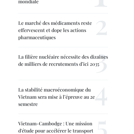
mondiale
Le marché des médicaments reste
effervescent et dope les actions
pharmaceutiques
La filière nucléaire nécessite des dizaines
de milliers de recrutements d’ici 2035
La stabilité macroéconomique du
Vietnam sera mise à l’épreuve au 2e
semestre
Vietnam-Cambodge : Une mission
d'étude pour accélérer le transport