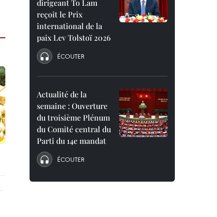
dirigeant To Lam
reçoit le Prix
international de la
paix Lev Tolstoï 2026
ÉCOUTER
Actualité de la
semaine : Ouverture
du troisième Plénum
du Comité central du
Parti du 14e mandat
ÉCOUTER