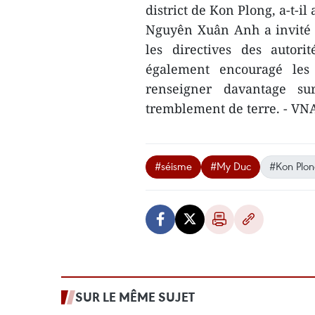
district de Kon Plong, a-t-il 
Nguyên Xuân Anh a invité la
les directives des autori
également encouragé les 
renseigner davantage su
tremblement de terre. - VN
#séisme
#My Duc
#Kon Plo
SUR LE MÊME SUJET