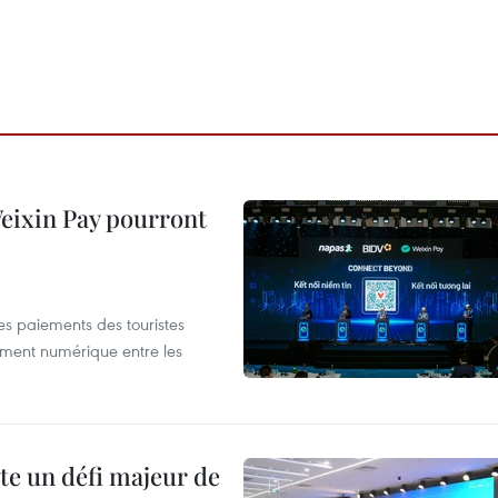
 Weixin Pay pourront
les paiements des touristes
ement numérique entre les
te un défi majeur de