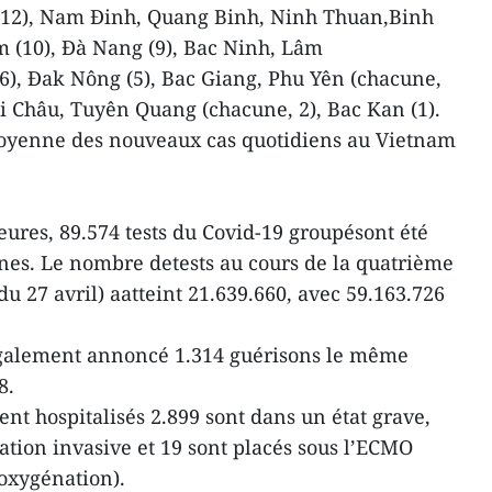
 12), Nam Đinh, Quang Binh, Ninh Thuan,Binh
 (10), Đà Nang (9), Bac Ninh, Lâm
6), Đak Nông (5), Bac Giang, Phu Yên (chacune,
i Châu, Tuyên Quang (chacune, 2), Bac Kan (1).
 moyenne des nouveaux cas quotidiens au Vietnam
eures, 89.574 tests du Covid-19 groupésont été
nes. Le nombre detests au cours de la quatrième
du 27 avril) aatteint 21.639.660, avec 59.163.726
également annoncé 1.314 guérisons le même
8.
nt hospitalisés 2.899 sont dans un état grave,
ation invasive et 19 sont placés sous l’ECMO
oxygénation).