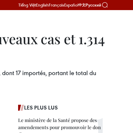
Tiếng Việt
English
Français
Español
Русский
中文
veaux cas et 1.314
ont 17 importés, portant le total du
LES PLUS LUS
Le ministère de la Santé propose des
amendements pour promouvoir le don