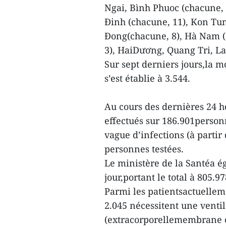
Ngai, Bình Phuoc (chacune,
Đinh (chacune, 11), Kon Tum
Đong(chacune, 8), Hà Nam (
3), HaiDương, Quang Tri, La
Sur sept derniers jours,la
s’est établie à 3.544.
Au cours des dernières 24 h
effectués sur 186.901person
vague d’infections (à partir 
personnes testées.
Le ministère de la Santéa 
jour,portant le total à 805.97
Parmi les patientsactuelleme
2.045 nécessitent une ventil
(extracorporellemembrane 