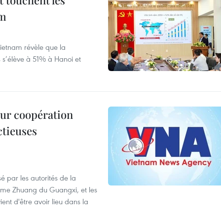
t touchent les
am
ietnam révèle que la
s s’élève à 51% à Hanoi et
leur coopération
ctieuses
é par les autorités de la
ome Zhuang du Guangxi, et les
nt d'être avoir lieu dans la