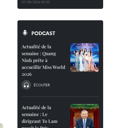
07/08/2026 00:30
PODCAST
Actualité de la
semaine : Quang
Ninh prête à
accueillir Miss World
2026
ÉCOUTER
Actualité de la
semaine : Le
dirigeant To Lam
reçoit le Prix