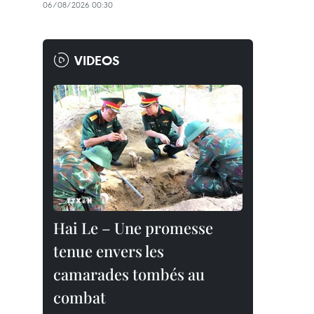
06/08/2026 00:30
VIDEOS
Hai Le – Une promesse
tenue envers les
camarades tombés au
combat