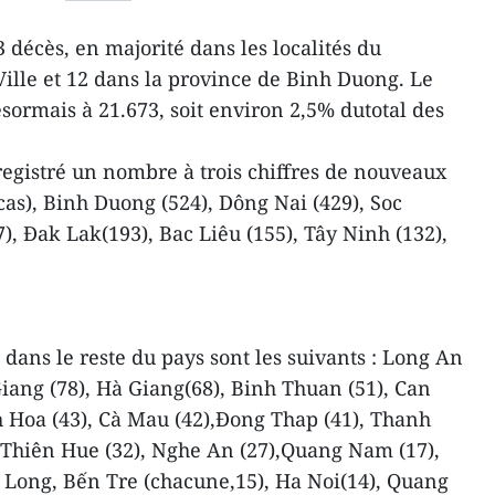
3 décès, en majorité dans les localités du
ille et 12 dans la province de Binh Duong. Le
sormais à 21.673, soit environ 2,5% dutotal des
registré un nombre à trois chiffres de nouveaux
cas), Binh Duong (524), Dông Nai (429), Soc
), Đak Lak(193), Bac Liêu (155), Tây Ninh (132),
dans le reste du pays sont les suivants : Long An
Giang (78), Hà Giang(68), Binh Thuan (51), Can
nh Hoa (43), Cà Mau (42),Đong Thap (41), Thanh
 Thiên Hue (32), Nghe An (27),Quang Nam (17),
h Long, Bến Tre (chacune,15), Ha Noi(14), Quang