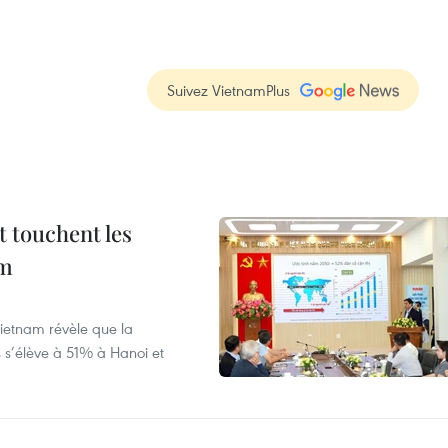
Suivez VietnamPlus
t touchent les
am
ietnam révèle que la
s s’élève à 51% à Hanoi et