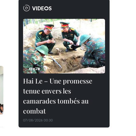
VIDEOS
Hai Le – Une promesse
tenue envers les
camarades tombés au
combat
07/08/2026 00:30