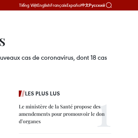
Tiếng Việt
English
Français
Español
Русский
中文
s
nouveaux cas de coronavirus, dont 18 cas
LES PLUS LUS
Le ministère de la Santé propose des
amendements pour promouvoir le don
d’organes