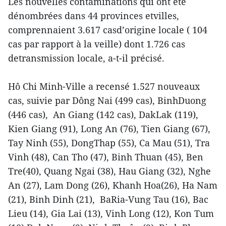
Les nouvelles contaminations qui ont été
dénombrées dans 44 provinces etvilles,
comprennaient 3.617 casd’origine locale ( 104
cas par rapport à la veille) dont 1.726 cas
detransmission locale, a-t-il précisé.
Hô Chi Minh-Ville a recensé 1.527 nouveaux
cas, suivie par Dông Nai (499 cas), BinhDuong
(446 cas), An Giang (142 cas), DakLak (119),
Kien Giang (91), Long An (76), Tien Giang (67),
Tay Ninh (55), DongThap (55), Ca Mau (51), Tra
Vinh (48), Can Tho (47), Binh Thuan (45), Ben
Tre(40), Quang Ngai (38), Hau Giang (32), Nghe
An (27), Lam Dong (26), Khanh Hoa(26), Ha Nam
(21), Binh Dinh (21), BaRia-Vung Tau (16), Bac
Lieu (14), Gia Lai (13), Vinh Long (12), Kon Tum