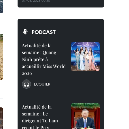
07/08/2026 00:30
PODCAST
Actualité de la
semaine : Quang
Ninh prête à
accueillir Miss World
2026
ÉCOUTER
Actualité de la
semaine : Le
dirigeant To Lam
reçoit le Prix