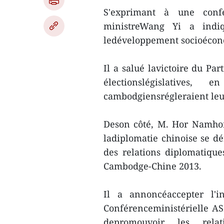
S'exprimant à une confé
ministreWang Yi a indiq
ledéveloppement socioéco
Il a salué lavictoire du Pa
électionslégislatives
cambodgiensrégleraient leur
Deson côté, M. Hor Namhon
ladiplomatie chinoise se dé
des relations diplomatique
Cambodge-Chine 2013.
Il a annoncéaccepter l'i
Conférenceministérielle AS
depromouvoir les rela