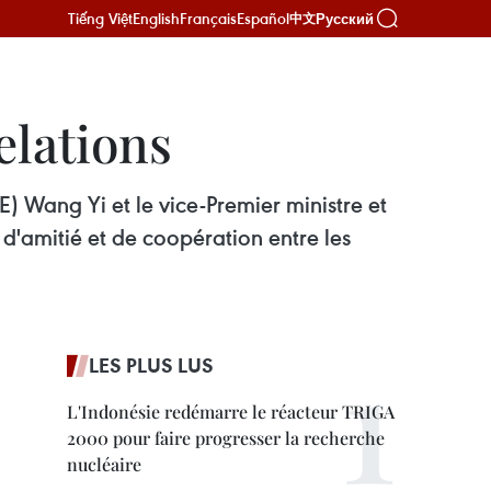
Tiếng Việt
English
Français
Español
Русский
中文
elations
E) Wang Yi et le vice-Premier ministre et
d'amitié et de coopération entre les
LES PLUS LUS
L'Indonésie redémarre le réacteur TRIGA
2000 pour faire progresser la recherche
nucléaire