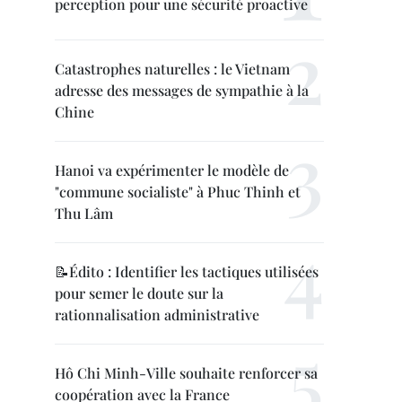
perception pour une sécurité proactive
Catastrophes naturelles : le Vietnam
adresse des messages de sympathie à la
Chine
Hanoi va expérimenter le modèle de
"commune socialiste" à Phuc Thinh et
Thu Lâm
📝Édito : Identifier les tactiques utilisées
pour semer le doute sur la
rationnalisation administrative
Hô Chi Minh-Ville souhaite renforcer sa
coopération avec la France