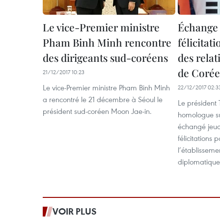
Le vice-Premier ministre
Échange 
Pham Binh Minh rencontre
félicitat
des dirigeants sud-coréens
des relat
de Corée
21/12/2017 10:23
Le vice-Premier ministre Pham Binh Minh
22/12/2017 02:3
a rencontré le 21 décembre à Séoul le
Le président
président sud-coréen Moon Jae-in.
homologue su
échangé jeu
félicitations 
l’établisseme
diplomatiques
VOIR PLUS