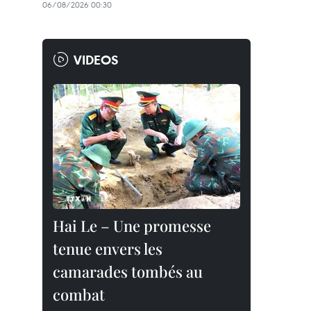
06/08/2026 00:30
VIDEOS
Hai Le – Une promesse
tenue envers les
camarades tombés au
combat