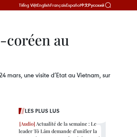
Tiếng Việt
English
Français
Español
Русский
中文
ud-coréen au
4 mars, une visite d’Etat au Vietnam, sur
LES PLUS LUS
Actualité de la semaine : Le
leader Tô Lâm demande d’unifier la