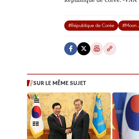
#République de Corée
#Moon J
SUR LE MÊME SUJET