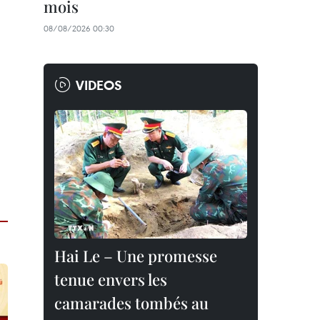
mois
08/08/2026 00:30
VIDEOS
Hai Le – Une promesse
tenue envers les
camarades tombés au