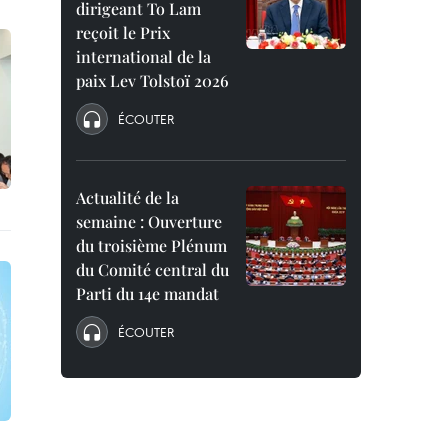
dirigeant To Lam
reçoit le Prix
international de la
paix Lev Tolstoï 2026
ÉCOUTER
Actualité de la
semaine : Ouverture
du troisième Plénum
du Comité central du
Parti du 14e mandat
ÉCOUTER