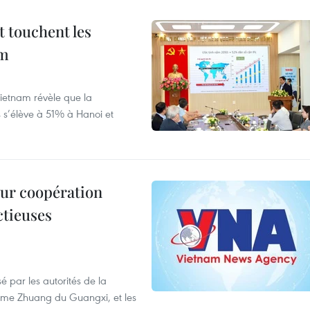
t touchent les
am
ietnam révèle que la
s s’élève à 51% à Hanoi et
leur coopération
ctieuses
é par les autorités de la
ome Zhuang du Guangxi, et les