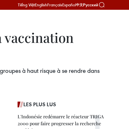
Tiếng Việt
English
Français
Español
Русский
中文
a vaccination
groupes à haut risque à se rendre dans
LES PLUS LUS
L'Indonésie redémarre le réacteur TRIGA
2000 pour faire progresser la recherche