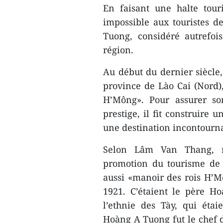
En faisant une halte tour
impossible aux touristes 
Tuong, considéré autrefoi
région.
Au début du dernier siècle
province de Lào Cai (Nord)
H’Mông». Pour assurer so
prestige, il fit construire
une destination incontourna
Selon Lâm Van Thang, re
promotion du tourisme de
aussi «manoir des rois H’M
1921. C’étaient le père H
l’ethnie des Tày, qui étai
Hoàng A Tuong fut le chef du