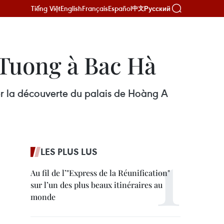
Tiếng Việt
English
Français
Español
Русский
中文
 Tuong à Bac Hà
uer la découverte du palais de Hoàng A
LES PLUS LUS
Au fil de l’"Express de la Réunification"
sur l’un des plus beaux itinéraires au
monde