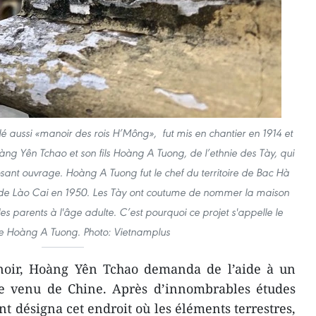
aussi «manoir des rois H’Mông», fut mis en chantier en 1914 et
àng Yên Tchao et son fils Hoàng A Tuong, de l’ethnie des Tày, qui
osant ouvrage. Hoàng A Tuong fut le chef du territoire de Bac Hà
ce de Lào Cai en 1950. Les Tày ont coutume de nommer la maison
les parents à l'âge adulte. C’est pourquoi ce projet s'appelle le
e Hoàng A Tuong. Photo: Vietnamplus
noir, Hoàng Yên Tchao demanda de l’aide à un
e venu de Chine. Après d’innombrables études
ant désigna cet endroit où les éléments terrestres,